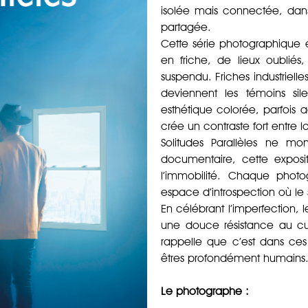
isolée mais connectée, dans
partagée.
Cette série photographique e
en friche, de lieux oubliés
suspendu. Friches industrielle
deviennent les témoins sile
esthétique colorée, parfois 
crée un contraste fort entre 
Solitudes Parallèles ne mon
documentaire, cette expos
l’immobilité. Chaque phot
espace d’introspection où le 
En célébrant l’imperfection, l
une douce résistance au cul
rappelle que c’est dans ces 
êtres profondément humains
Le photographe :