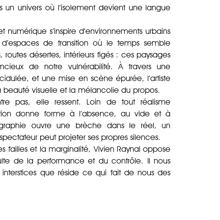
 un univers où l’isolement devient une langue
t numérique s’inspire d’environnements urbains
, d’espaces de transition où le temps semble
s, routes désertes, intérieurs figés : ces paysages
ncieux de notre vulnérabilité. À travers une
acidulée, et une mise en scène épurée, l’artiste
la beauté visuelle et la mélancolie du propos.
tre pas, elle ressent. Loin de tout réalisme
ition donne forme à l’absence, au vide et à
ographie ouvre une brèche dans le réel, un
spectateur peut projeter ses propres silences.
es failles et la marginalité, Vivien Raynal oppose
te de la performance et du contrôle. Il nous
interstices que réside ce qui fait de nous des
.