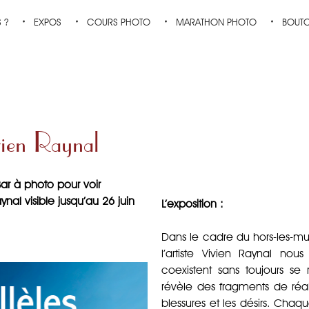
 ?
EXPOS
COURS PHOTO
MARATHON PHOTO
BOUT
vien Raynal
r à photo pour voir
ynal visible jusqu’au 26 juin
L’exposition :
Dans le cadre du hors-les-mu
l’artiste Vivien Raynal nou
coexistent sans toujours se 
révèle des fragments de réali
blessures et les désirs. Ch